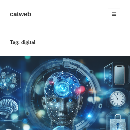
catweb
MENU
DAN
WIDGET
Tag:
digital