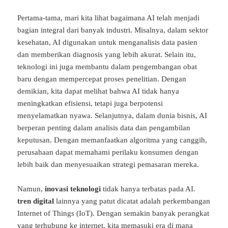
Pertama-tama, mari kita lihat bagaimana AI telah menjadi
bagian integral dari banyak industri. Misalnya, dalam sektor
kesehatan, AI digunakan untuk menganalisis data pasien
dan memberikan diagnosis yang lebih akurat. Selain itu,
teknologi ini juga membantu dalam pengembangan obat
baru dengan mempercepat proses penelitian. Dengan
demikian, kita dapat melihat bahwa AI tidak hanya
meningkatkan efisiensi, tetapi juga berpotensi
menyelamatkan nyawa. Selanjutnya, dalam dunia bisnis, AI
berperan penting dalam analisis data dan pengambilan
keputusan. Dengan memanfaatkan algoritma yang canggih,
perusahaan dapat memahami perilaku konsumen dengan
lebih baik dan menyesuaikan strategi pemasaran mereka.
Namun,
inovasi teknologi
tidak hanya terbatas pada AI.
tren digital
lainnya yang patut dicatat adalah perkembangan
Internet of Things (IoT). Dengan semakin banyak perangkat
yang terhubung ke internet, kita memasuki era di mana