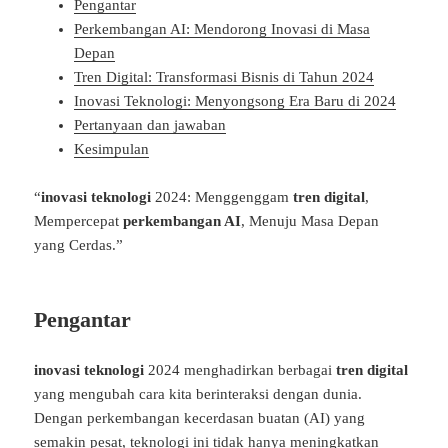
Pengantar
Perkembangan AI: Mendorong Inovasi di Masa
Depan
Tren Digital: Transformasi Bisnis di Tahun 2024
Inovasi Teknologi: Menyongsong Era Baru di 2024
Pertanyaan dan jawaban
Kesimpulan
“
inovasi teknologi
2024: Menggenggam
tren digital
,
Mempercepat
perkembangan AI
, Menuju Masa Depan
yang Cerdas.”
Pengantar
inovasi teknologi
2024 menghadirkan berbagai
tren digital
yang mengubah cara kita berinteraksi dengan dunia.
Dengan perkembangan kecerdasan buatan (AI) yang
semakin pesat, teknologi ini tidak hanya meningkatkan