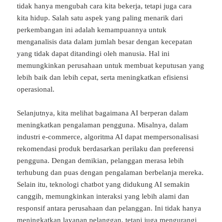
tidak hanya mengubah cara kita bekerja, tetapi juga cara
kita hidup. Salah satu aspek yang paling menarik dari
perkembangan ini adalah kemampuannya untuk
menganalisis data dalam jumlah besar dengan kecepatan
yang tidak dapat ditandingi oleh manusia. Hal ini
memungkinkan perusahaan untuk membuat keputusan yang
lebih baik dan lebih cepat, serta meningkatkan efisiensi
operasional.
Selanjutnya, kita melihat bagaimana AI berperan dalam
meningkatkan pengalaman pengguna. Misalnya, dalam
industri e-commerce, algoritma AI dapat mempersonalisasi
rekomendasi produk berdasarkan perilaku dan preferensi
pengguna. Dengan demikian, pelanggan merasa lebih
terhubung dan puas dengan pengalaman berbelanja mereka.
Selain itu, teknologi chatbot yang didukung AI semakin
canggih, memungkinkan interaksi yang lebih alami dan
responsif antara perusahaan dan pelanggan. Ini tidak hanya
meningkatkan layanan pelanggan, tetapi juga mengurangi