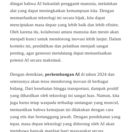
diingat bahwa AI bukanlah pengganti manusia, melainkan
alat yang dapat meningkatkan kemampuan kita. Dengan
memanfaatkan teknologi ini secara bijak, kita dapat
menciptakan masa depan yang lebih baik dan lebih efisien.
Oleh karena itu, kolaborasi antara manusia dan mesin akan
menjadi kunci untuk mendorong inovasi lebih lanjut. Dalam
konteks ini, pendidikan dan pelatihan menjadi sangat
penting, agar generasi mendatang dapat memanfaatkan
potensi AI secara maksimal.
Dengan demikian,
perkembangan AI
di tahun 2024 dan
seterusnya akan terus mendorong inovasi di berbagai
bidang. Dari kesehatan hingga transportasi, dampak positif
yang dihasilkan oleh teknologi ini sangat luas. Namun, kita
juga harus tetap waspada terhadap tantangan yang muncul,
memastikan bahwa kemajuan ini dilakukan dengan cara
yang etis dan bertanggung jawab. Dengan pendekatan yang
tepat, masa depan teknologi yang didorong oleh AI akan
membawa banyak manfaat bagi masyarakat secara