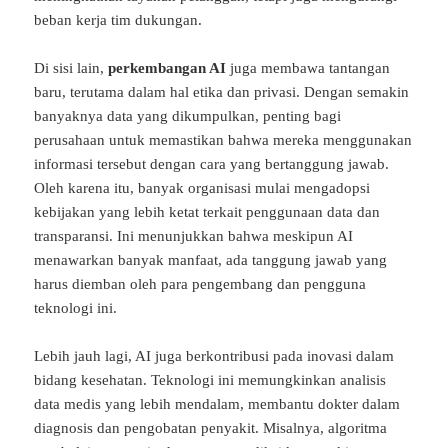
beban kerja tim dukungan.
Di sisi lain,
perkembangan AI
juga membawa tantangan
baru, terutama dalam hal etika dan privasi. Dengan semakin
banyaknya data yang dikumpulkan, penting bagi
perusahaan untuk memastikan bahwa mereka menggunakan
informasi tersebut dengan cara yang bertanggung jawab.
Oleh karena itu, banyak organisasi mulai mengadopsi
kebijakan yang lebih ketat terkait penggunaan data dan
transparansi. Ini menunjukkan bahwa meskipun AI
menawarkan banyak manfaat, ada tanggung jawab yang
harus diemban oleh para pengembang dan pengguna
teknologi ini.
Lebih jauh lagi, AI juga berkontribusi pada inovasi dalam
bidang kesehatan. Teknologi ini memungkinkan analisis
data medis yang lebih mendalam, membantu dokter dalam
diagnosis dan pengobatan penyakit. Misalnya, algoritma