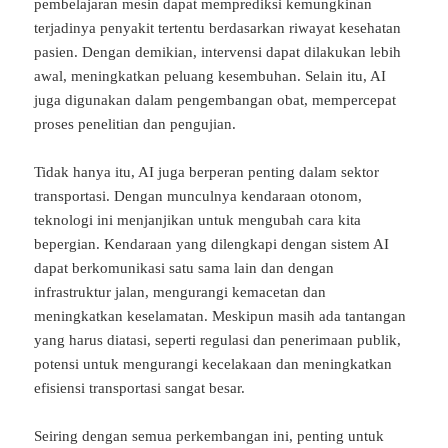
pembelajaran mesin dapat memprediksi kemungkinan
terjadinya penyakit tertentu berdasarkan riwayat kesehatan
pasien. Dengan demikian, intervensi dapat dilakukan lebih
awal, meningkatkan peluang kesembuhan. Selain itu, AI
juga digunakan dalam pengembangan obat, mempercepat
proses penelitian dan pengujian.
Tidak hanya itu, AI juga berperan penting dalam sektor
transportasi. Dengan munculnya kendaraan otonom,
teknologi ini menjanjikan untuk mengubah cara kita
bepergian. Kendaraan yang dilengkapi dengan sistem AI
dapat berkomunikasi satu sama lain dan dengan
infrastruktur jalan, mengurangi kemacetan dan
meningkatkan keselamatan. Meskipun masih ada tantangan
yang harus diatasi, seperti regulasi dan penerimaan publik,
potensi untuk mengurangi kecelakaan dan meningkatkan
efisiensi transportasi sangat besar.
Seiring dengan semua perkembangan ini, penting untuk