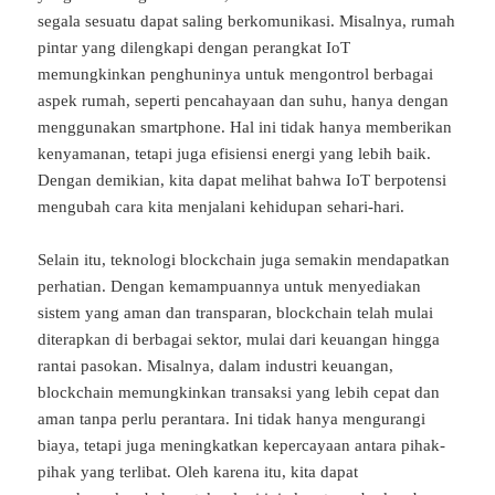
segala sesuatu dapat saling berkomunikasi. Misalnya, rumah
pintar yang dilengkapi dengan perangkat IoT
memungkinkan penghuninya untuk mengontrol berbagai
aspek rumah, seperti pencahayaan dan suhu, hanya dengan
menggunakan smartphone. Hal ini tidak hanya memberikan
kenyamanan, tetapi juga efisiensi energi yang lebih baik.
Dengan demikian, kita dapat melihat bahwa IoT berpotensi
mengubah cara kita menjalani kehidupan sehari-hari.
Selain itu, teknologi blockchain juga semakin mendapatkan
perhatian. Dengan kemampuannya untuk menyediakan
sistem yang aman dan transparan, blockchain telah mulai
diterapkan di berbagai sektor, mulai dari keuangan hingga
rantai pasokan. Misalnya, dalam industri keuangan,
blockchain memungkinkan transaksi yang lebih cepat dan
aman tanpa perlu perantara. Ini tidak hanya mengurangi
biaya, tetapi juga meningkatkan kepercayaan antara pihak-
pihak yang terlibat. Oleh karena itu, kita dapat