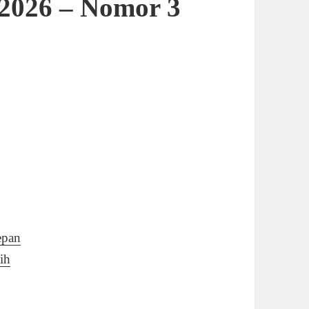
 2026 – Nomor 3
epan
ih