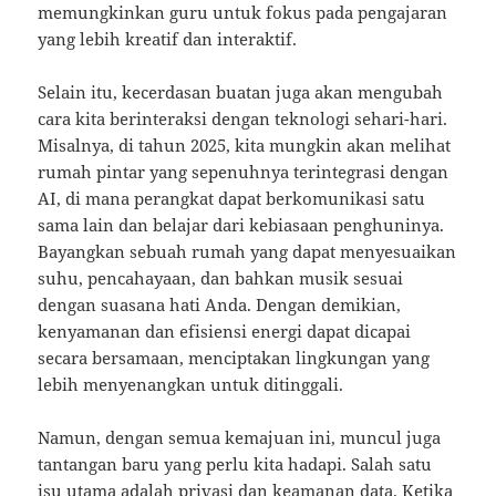
memungkinkan guru untuk fokus pada pengajaran
yang lebih kreatif dan interaktif.
Selain itu, kecerdasan buatan juga akan mengubah
cara kita berinteraksi dengan teknologi sehari-hari.
Misalnya, di tahun 2025, kita mungkin akan melihat
rumah pintar yang sepenuhnya terintegrasi dengan
AI, di mana perangkat dapat berkomunikasi satu
sama lain dan belajar dari kebiasaan penghuninya.
Bayangkan sebuah rumah yang dapat menyesuaikan
suhu, pencahayaan, dan bahkan musik sesuai
dengan suasana hati Anda. Dengan demikian,
kenyamanan dan efisiensi energi dapat dicapai
secara bersamaan, menciptakan lingkungan yang
lebih menyenangkan untuk ditinggali.
Namun, dengan semua kemajuan ini, muncul juga
tantangan baru yang perlu kita hadapi. Salah satu
isu utama adalah privasi dan keamanan data. Ketika