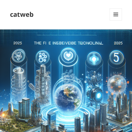
catweb
MENU
DAN
WIDGET