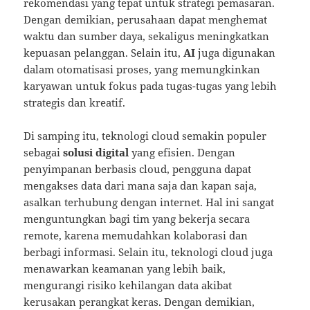
rekomendasi yang tepat untuk strategi pemasaran.
Dengan demikian, perusahaan dapat menghemat
waktu dan sumber daya, sekaligus meningkatkan
kepuasan pelanggan. Selain itu,
AI
juga digunakan
dalam otomatisasi proses, yang memungkinkan
karyawan untuk fokus pada tugas-tugas yang lebih
strategis dan kreatif.
Di samping itu, teknologi cloud semakin populer
sebagai
solusi digital
yang efisien. Dengan
penyimpanan berbasis cloud, pengguna dapat
mengakses data dari mana saja dan kapan saja,
asalkan terhubung dengan internet. Hal ini sangat
menguntungkan bagi tim yang bekerja secara
remote, karena memudahkan kolaborasi dan
berbagi informasi. Selain itu, teknologi cloud juga
menawarkan keamanan yang lebih baik,
mengurangi risiko kehilangan data akibat
kerusakan perangkat keras. Dengan demikian,