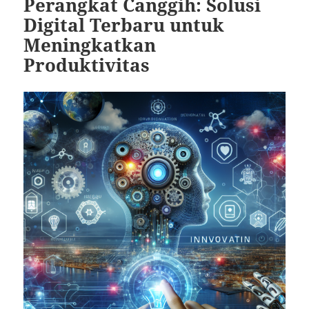
Perangkat Canggih: Solusi
Digital Terbaru untuk
Meningkatkan
Produktivitas