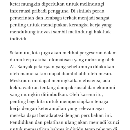
ketat mungkin diperlukan untuk melindungi
informasi pribadi pengguna. Di sinilah peran
pemerintah dan lembaga terkait menjadi sangat
penting untuk menciptakan kerangka kerja yang
mendukung inovasi sambil melindungi hak-hak
individu.
Selain itu, kita juga akan melihat pergeseran dalam
dunia kerja akibat otomatisasi yang didorong oleh
AI. Banyak pekerjaan yang sebelumnya dilakukan
oleh manusia kini dapat diambil alih oleh mesin.
Meskipun ini dapat meningkatkan efisiensi, ada
kekhawatiran tentang dampak sosial dan ekonomi
yang mungkin ditimbulkan. Oleh karena itu,
penting bagi kita untuk mempersiapkan tenaga
kerja dengan keterampilan yang relevan agar
mereka dapat beradaptasi dengan perubahan ini.
Pendidikan dan pelatihan ulang akan menjadi kunci
untuk memastikan bahwa individu tetap relevan di