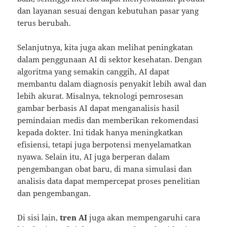
dan layanan sesuai dengan kebutuhan pasar yang
terus berubah.
Selanjutnya, kita juga akan melihat peningkatan
dalam penggunaan AI di sektor kesehatan. Dengan
algoritma yang semakin canggih, AI dapat
membantu dalam diagnosis penyakit lebih awal dan
lebih akurat. Misalnya, teknologi pemrosesan
gambar berbasis AI dapat menganalisis hasil
pemindaian medis dan memberikan rekomendasi
kepada dokter. Ini tidak hanya meningkatkan
efisiensi, tetapi juga berpotensi menyelamatkan
nyawa. Selain itu, AI juga berperan dalam
pengembangan obat baru, di mana simulasi dan
analisis data dapat mempercepat proses penelitian
dan pengembangan.
Di sisi lain,
tren AI
juga akan mempengaruhi cara