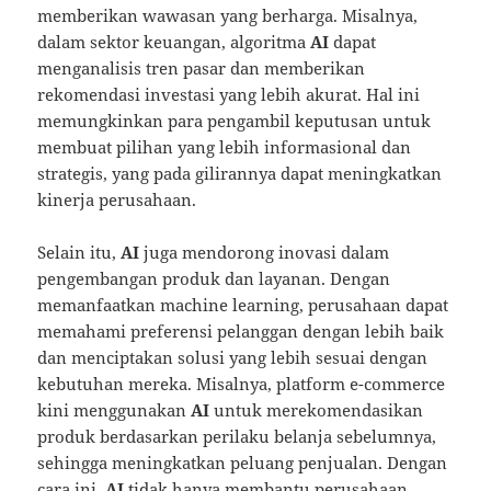
memberikan wawasan yang berharga. Misalnya,
dalam sektor keuangan, algoritma
AI
dapat
menganalisis tren pasar dan memberikan
rekomendasi investasi yang lebih akurat. Hal ini
memungkinkan para pengambil keputusan untuk
membuat pilihan yang lebih informasional dan
strategis, yang pada gilirannya dapat meningkatkan
kinerja perusahaan.
Selain itu,
AI
juga mendorong inovasi dalam
pengembangan produk dan layanan. Dengan
memanfaatkan machine learning, perusahaan dapat
memahami preferensi pelanggan dengan lebih baik
dan menciptakan solusi yang lebih sesuai dengan
kebutuhan mereka. Misalnya, platform e-commerce
kini menggunakan
AI
untuk merekomendasikan
produk berdasarkan perilaku belanja sebelumnya,
sehingga meningkatkan peluang penjualan. Dengan
cara ini,
AI
tidak hanya membantu perusahaan