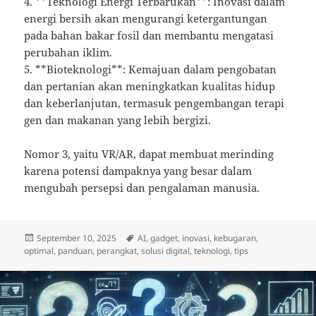
4. **Teknologi Energi Terbarukan**: Inovasi dalam
energi bersih akan mengurangi ketergantungan
pada bahan bakar fosil dan membantu mengatasi
perubahan iklim.
5. **Bioteknologi**: Kemajuan dalam pengobatan
dan pertanian akan meningkatkan kualitas hidup
dan keberlanjutan, termasuk pengembangan terapi
gen dan makanan yang lebih bergizi.
Nomor 3, yaitu VR/AR, dapat membuat merinding
karena potensi dampaknya yang besar dalam
mengubah persepsi dan pengalaman manusia.
Diposkan
Tag
September 10, 2025
AI
,
gadget
,
inovasi
,
kebugaran
,
pada
optimal
,
panduan
,
perangkat
,
solusi digital
,
teknologi
,
tips