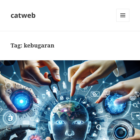
catweb
MENU
DAN
WIDGET
Tag:
kebugaran