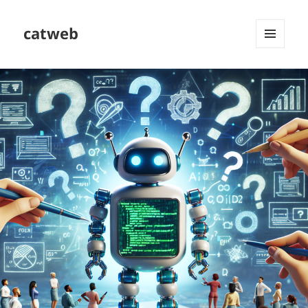
catweb
MENU
DAN
WIDGET